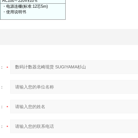
AC100～220V±10％
・电源连栅(标准:12芯5m)
・使用说明书
：
：
：
：