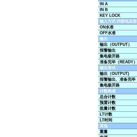
IN A
IN B
KEY LOCK
输入方式 内部电压形
ON水准
OFF水准
输出
输出（OUTPUT）
报警输出
集电极开路
准备完毕（READY
输出形式
输出（OUTPUT)
报警输出、准备完毕
集电极开路
计数构成
总合计数
预置计数
批量计数
LT计数
LT时间
其他
重量