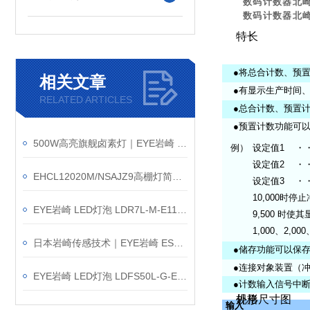
数码计数器北崎
数码计数器北崎
特长
●将总合计数、预置计
相关文章
●有显示生产时间、
RELATED ARTICLES
●总合计数、预置计
●预置计数功能可以
500W高亮旗舰卤素灯｜EYE岩崎 J110V500W 卤素灯 产品介绍
例）
设定值1
・
设定值2
・
EHCL12020M/NSAJZ9高棚灯简介｜120W凭什么叫板200W金卤灯？
设定值3
・
10,000时停
EYE岩崎 LED灯泡 LDR7L-M-E11/D 产品介绍
9,500 时使
1,000、2,00
日本岩崎传感技术｜EYE岩崎 ESP14003/BK 新品产品介绍
●储存功能可以保存
●连接对象装置（冲床）
EYE岩崎 LED灯泡 LDFS50L-G-E39D/721 产品介绍
●计数输入信号中断
外形尺寸图
规格
输入