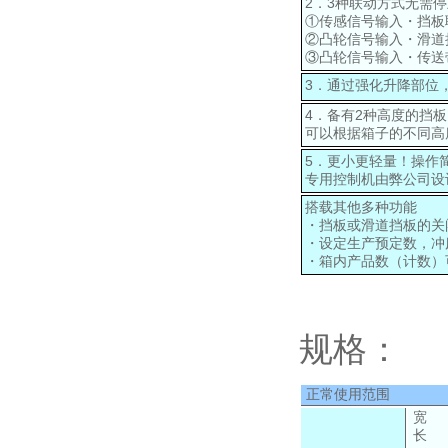
2．3种联动方式无需
①传感信号输入・挡板
②凸轮信号输入・滑道
③凸轮信号输入・传送
3．通过强化升降部位
4．备有2种高度的挡板
可以根据箱子的不同高
5．更小更轻量！操作
专用控制机由弊公司设
搭载其他多种功能
・挡板或滑道挡板的关
・设定生产预定数，冲
・箱内产品数（计数）
规格：
正常使用范围
宽 
长 