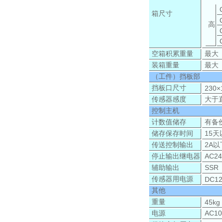
箱尺寸
高
空箱积累重量
最大 
装箱重量
最大
（工件）挡板部
挡板口尺寸
230
传感器感度
大于
控制主机
计数值储存
有备
储存保存时间
15
传送控制输出
2A
停止输出继电器
AC2
辅助输出
SSR
传感器用电源
DC1
其他
重量
45kg
电源
AC10