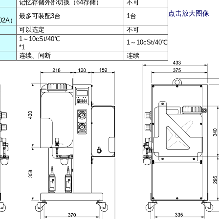
记忆存储外部切换（64存储）
不可
点击放大图像
最多可装配3台
1台
02A）
可以选定
不可
1～10cSt/40℃
1～10cSt/40℃
*1
连续、间断
连续