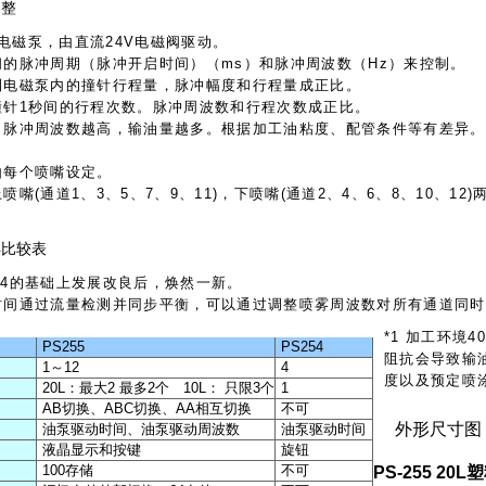
调整
载的电磁泵，由直流24V电磁阀驱动。
阀的脉冲周期（脉冲开启时间）（ms）和脉冲周波数（Hz）来控制。
到电磁泵内的撞针行程量，脉冲幅度和行程量成正比。
撞针1秒间的行程次数。脉冲周波数和行程次数成正比。
、脉冲周波数越高，输油量越多。根据加工油粘度、配管条件等有差异。
。
由每个喷嘴设定。
嘴(通道1、3、5、7、9、11)，下喷嘴(通道2、4、6、8、10、12
54比较表
S254的基础上发展改良后，焕然一新。
时间通过流量检测并同步平衡，可以通过调整喷雾周波数对所有通道同时
*1 加工环境
PS255
PS254
阻抗会导致输
1～12
4
度以及预定喷
20L：最大2 最多2个 10L： 只限3个
1
AB切换、ABC切换、AA相互切换
不可
外形尺寸图
油泵驱动时间、油泵驱动周波数
油泵驱动时间
液晶显示和按键
旋钮
100存储
不可
PS-255 20