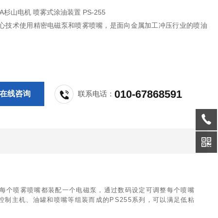
MA杉山电机 喷雾式涂油装置 PS-255
55核心技术使用精密电磁泵和喷雾喷嘴，是面向金属加工冲压行业的喷油
010-67868591
在线咨询
联系电话：
。 每个喷雾喷嘴都装配一个电磁泵，通过数码设定可调整每个喷嘴
控制主机、油罐和喷嘴等组装而成的PS255系列，可以满足低粘