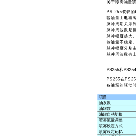
关于喷雾油量
PS-255装
输油量由电磁
脉冲周期关系
脉冲周波数是
脉冲幅度越大
输油量不稳定
脉冲幅度分别
脉冲周波数有上喷
PS255和PS2
PS255在P
各油泵的驱动
項目
油泵数
油罐数
油罐自动切换
喷雾流量调整
喷雾设定方式
喷雾设定记忆