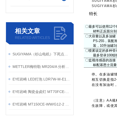
SUGIYAM
SUGIYAM
特长
〇最多可以使用12个
相关文章
材料正反面分别
〇大容量以及多油罐
RELATED ARTICLES
PS-255，装
装，10升油罐3
〇喷雾设定的多种登
SUGIYAMA（杉山电机）下死点检测装置的主要用户企业
最多登录100
〇监视传感器的连接
标配基恩士流量传
METTLER梅特勒 MR204/A 分析天平｜220g/0.1mg高精度称量
停。在多油罐
EYE岩崎 LED灯泡 LDR7W-M-E11 产品介绍
相互切换是指2
在没有加油时，
EYE岩崎 陶瓷金卤灯 MT70FCE-WW/S-G-3 产品介绍
（注意）AA
EYE岩崎 MT150CE-WW/G12-2 陶瓷金卤灯 维修方法
生故障，或使