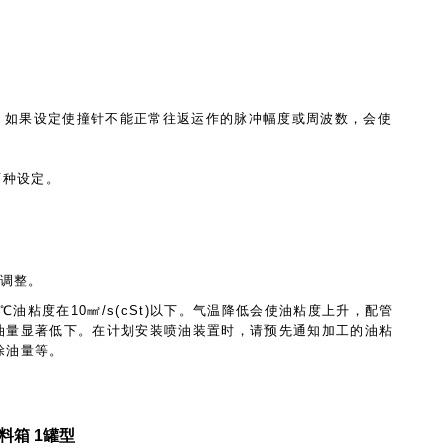
 如果设定使撞针不能正常往返运作的脉冲幅度或周波数，会使
)两种设定。
调整。
40℃油粘度在10㎟/s(cSt)以下。气温降低会使油粘度上升，配管
油量显著低下。在计划安装喷油装置时，请预先通知加工的油粘
涂油量等。
L塑料箱 1罐型