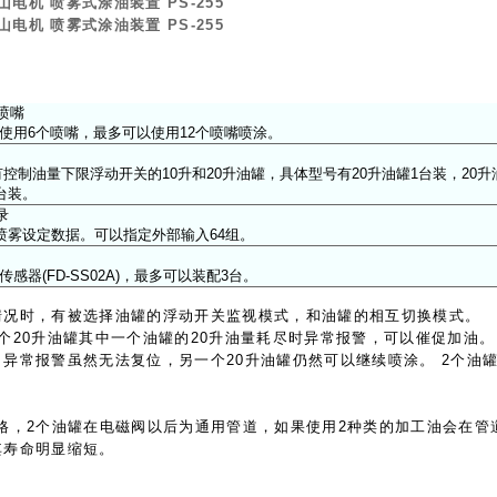
A杉山电机 喷雾式涂油装置
PS-255
A杉山电机 喷雾式涂油装置
PS-255
喷嘴
使用6个喷嘴，最多可以使用12个喷嘴喷涂。
配有控制油量下限浮动开关的10升和20升油罐，具体型号有20升油罐1台装，20升
台装。
录
组喷雾设定数据。可以指定外部输入64组。
感器(FD-SS02A)，最多可以装配3台。
情况时，有被选择油罐的浮动开关监视模式，和油罐的相互切换模式。
个20升油罐其中一个油罐的20升油量耗尽时异常报警，可以催促加油。
异常报警虽然无法复位，另一个20升油罐仍然可以继续喷涂。 2个油
规格，2个油罐在电磁阀以后为通用管道，如果使用2种类的加工油会在
其寿命明显缩短。