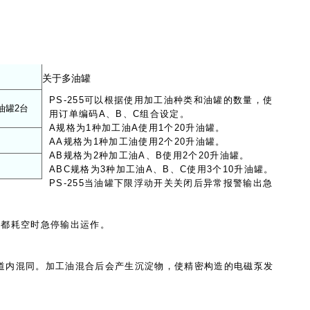
关于多油罐
PS-255可以根据使用加工油种类和油罐的数量，使
油罐2台
用订单编码A、B、C组合设定。
A规格为1种加工油A使用1个20升油罐。
AA规格为1种加工油使用2个20升油罐。
AB规格为2种加工油A、B使用2个20升油罐。
ABC规格为3种加工油A、B、C使用3个10升油罐。
PS-255当油罐下限浮动开关关闭后异常报警输出急
罐都耗空时急停输出运作。
管道内混同。加工油混合后会产生沉淀物，使精密构造的电磁泵发